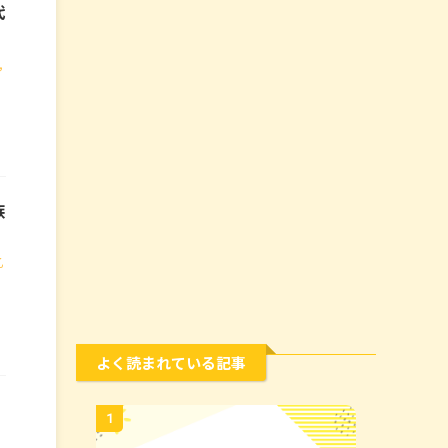
代
,
族
乙
よく読まれている記事
1