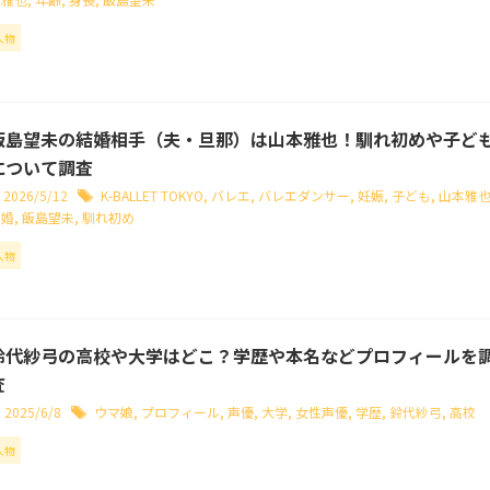
人物
飯島望未の結婚相手（夫・旦那）は山本雅也！馴れ初めや子ど
について調査
2026/5/12
K-BALLET TOKYO
,
バレエ
,
バレエダンサー
,
妊娠
,
子ども
,
山本雅
結婚
,
飯島望未
,
馴れ初め
人物
鈴代紗弓の高校や大学はどこ？学歴や本名などプロフィールを
査
2025/6/8
ウマ娘
,
プロフィール
,
声優
,
大学
,
女性声優
,
学歴
,
鈴代紗弓
,
高校
人物