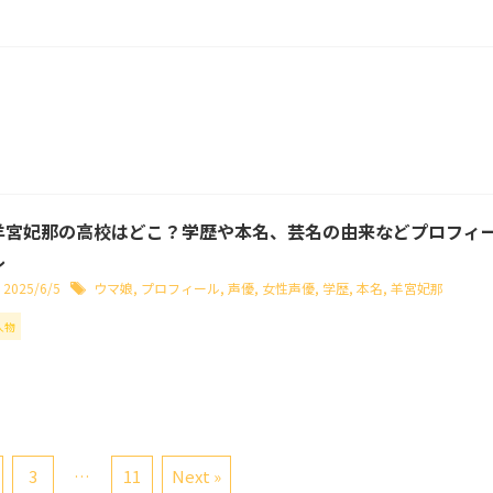
羊宮妃那の高校はどこ？学歴や本名、芸名の由来などプロフィ
ル
2025/6/5
ウマ娘
,
プロフィール
,
声優
,
女性声優
,
学歴
,
本名
,
羊宮妃那
人物
3
…
11
Next »