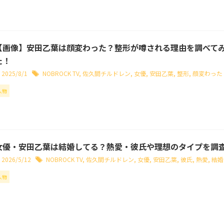
【画像】安田乙葉は顔変わった？整形が噂される理由を調べて
た！
2025/8/1
NOBROCK TV
,
佐久間チルドレン
,
女優
,
安田乙葉
,
整形
,
顔変わった
人物
女優・安田乙葉は結婚してる？熱愛・彼氏や理想のタイプを調
2026/5/12
NOBROCK TV
,
佐久間チルドレン
,
女優
,
安田乙葉
,
彼氏
,
熱愛
,
結婚
人物