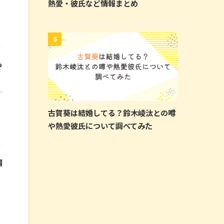
熱愛・彼氏など情報まとめ
5
も
也
,
古賀葵は結婚してる？鈴木崚汰との噂
や熱愛彼氏について調べてみた
調