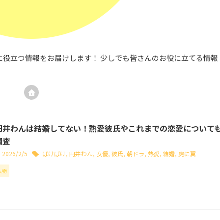
に役立つ情報をお届けします！ 少しでも皆さんのお役に立てる情報
円井わんは結婚してない！熱愛彼氏やこれまでの恋愛について
調査
2026/2/5
ばけばけ
,
円井わん
,
女優
,
彼氏
,
朝ドラ
,
熱愛
,
結婚
,
虎に翼
人物