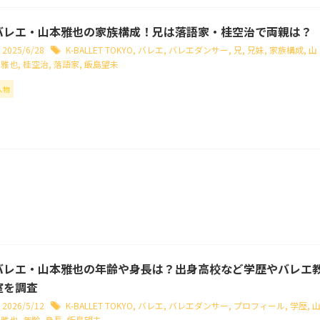
バレエ・山本雅也の家族構成！兄は落語家・桂空治で両親は？
2025/6/28
K-BALLET TOKYO
,
バレエ
,
バレエダンサー
,
兄
,
兄妹
,
家族構成
,
山
本雅也
,
桂空治
,
落語家
,
飯島望未
人物
バレエ・山本雅也の年齢や身長は？出身高校など学歴やバレエ
室を調査
2026/5/12
K-BALLET TOKYO
,
バレエ
,
バレエダンサー
,
プロフィール
,
学歴
,
本雅也
,
年齢
,
身長
,
飯島望未