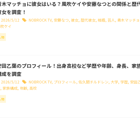
青木マッチョに彼女はいる？風吹ケイや安藤なつとの関係と歴
彼女を調査！
2026/5/12
NOBROCK TV
,
安藤なつ
,
彼女
,
歴代彼女
,
結婚
,
芸人
,
青木マッチョ
風吹ケイ
人物
安田乙葉のプロフィール！出身高校など学歴や年齢、身長、家
構成を調査
2026/5/12
NOBROCK TV
,
プロフィール
,
佐久間チルドレン
,
大学
,
学歴
,
安田
葉
,
家族構成
,
年齢
,
高校
人物