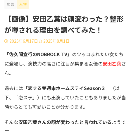
広告
人物
【画像】安田乙葉は顔変わった？整形
が噂される理由を調べてみた！
2025年6月17日
2025年8月1日
「佐久間宣行のNOBROCK TV」
のツッコまれたい女たち
に登場し、演技力の高さに注目が集まる女優の
安田乙葉
さ
ん。
過去には
「恋する♥週末ホームステイSeason３」
（以
下、「恋ステ」）にも出演していたこともありましたが当
時からとても可愛いことが分かります。
そんな
安田乙葉さんの顔が変わったと言われている
ようで