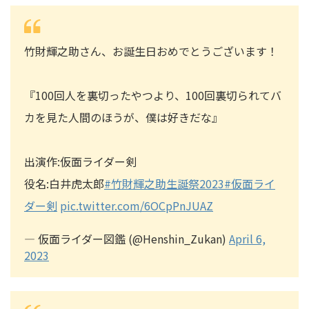
竹財輝之助さん、お誕生日おめでとうございます！
『100回人を裏切ったやつより、100回裏切られてバ
カを見た人間のほうが、僕は好きだな』
出演作:仮面ライダー剣
役名:白井虎太郎
#竹財輝之助生誕祭2023
#仮面ライ
ダー剣
pic.twitter.com/6OCpPnJUAZ
— 仮面ライダー図鑑 (@Henshin_Zukan)
April 6,
2023