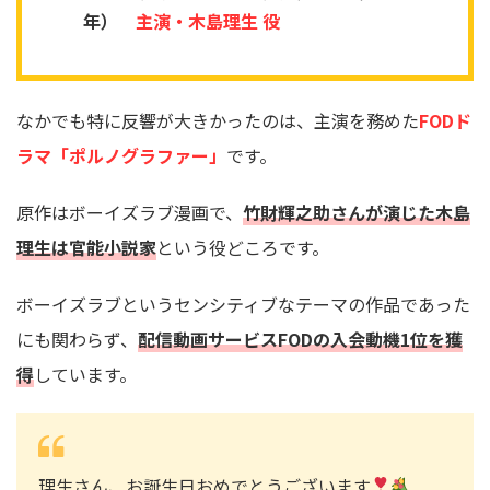
年）
主演・木島理生 役
なかでも特に反響が大きかったのは、主演を務めた
FODド
ラマ「ポルノグラファー」
です。
原作はボーイズラブ漫画で、
竹財輝之助さんが演じた木島
理生は官能小説家
という役どころです。
ボーイズラブというセンシティブなテーマの作品であった
にも関わらず、
配信動画サービスFODの入会動機1位を獲
得
しています。
理生さん、お誕生日おめでとうございます