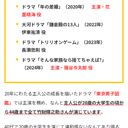
ドラマ「年の差婚」（2020年）
主演・花
里晴海 役
大河ドラマ「鎌倉殿の13人」（2022年）
伊東祐清 役
ドラマ「トリリオンゲーム」（2023年）
長瀬忠則 役
ドラマ「そんな家族なら捨てちゃえば?」
（2024年）
主演・篠谷令太郎 役
20年にわたる主人公の成長を描いたドラマ
「東京男子図
鑑」
では主演を務め、なんと
主人公が20歳の大学生の頃か
ら44歳まで全て竹財輝之助さんが演じています
。
40代で20歳の大学生を演じて違和感ないなんてあり得る