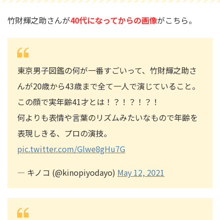
竹財輝之助さんが
40代になってからの画像
がこちら。
東京男子図鑑の何が一番すごいって、竹財輝之助さ
んが20歳から43歳まで全て一人で演じていること。
この顔で実年齢41才とは！？！？！？！
何よりも表情や言葉のリズムみたいなもので年齢を
表現しきる、プロの演技。
pic.twitter.com/Glwe8gHu7G
— キノコ (@kinopiyodayo)
May 12, 2021