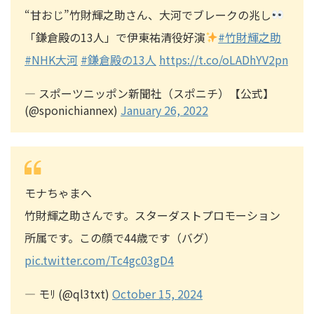
“甘おじ”竹財輝之助さん、大河でブレークの兆し
「鎌倉殿の13人」で伊東祐清役好演
#竹財輝之助
#NHK大河
#鎌倉殿の13人
https://t.co/oLADhYV2pn
— スポーツニッポン新聞社（スポニチ）【公式】
(@sponichiannex)
January 26, 2022
モナちゃまへ
竹財輝之助さんです。スターダストプロモーション
所属です。この顔で44歳です（バグ）
pic.twitter.com/Tc4gc03gD4
— モﾘ (@ql3txt)
October 15, 2024