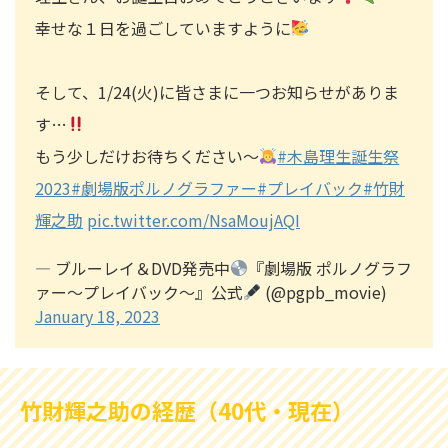
幸せな１日を過ごしていますように
そして、1/24(火)に皆さまに一つお知らせがありま
す…
もう少しだけお待ちください～
#木島理生誕生祭
2023
#劇場版ポルノグラファー
#プレイバック
#竹財
輝之助
pic.twitter.com/NsaMoujAQI
— ブルーレイ＆DVD発売中
『劇場版 ポルノグラフ
ァー～プレイバック～』公式
(@pgpb_movie)
January 18, 2023
竹財輝之助の経歴（40代・現在）