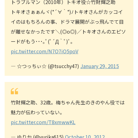
トラブルマン（2010年）トキオ役☆竹財輝之助
トキオさぁぁんヾ(*´∀｀*)ﾉトキオさんがカッコイ
イのはもちろんの事、ドラマ展開がぶっ飛んでて目
が離せなかったです＼(◎o◎)／トキオさんのエピソ
ードがもう･･･｡ﾟ(ﾟ´Д｀ﾟ)ﾟ｡
pic.twitter.com/N7O7iO5poV
— ☆つっちぃ☆ (@tsucchy47)
January 29, 2015
竹財輝之助、32歳。梅ちゃん先生のきのやん役では
魅力が伝わっていない。
pic.twitter.com/T8xmwwKL
— ゆりか (@yurika615)
October 10, 2012