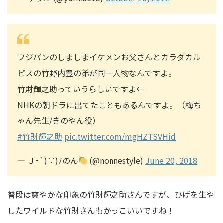
フジパンのしましまイケメンお父さんとカラダカル
ピスの竹野内豊の弟が同一人物なんですよ。
竹財輝之助っていうらしいですよ←
NHKの朝ドラに出てたこともあるんですよ。（梅ち
ゃん先生/きのやん役）
#竹財輝之助
pic.twitter.com/mgHZTSVHid
— Ｊ･`)∵)ﾉのん
(@nonnestyle)
June 20, 2018
普段は爽やかな印象の竹財輝之助さんですが、ひげを生や
したワイルドな竹財さんもかっこいいですね！