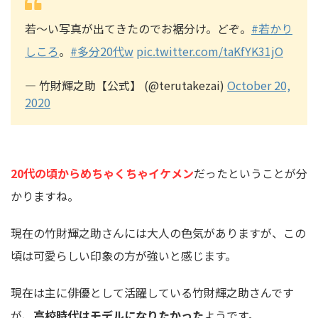
若～い写真が出てきたのでお裾分け。どぞ。
#若かり
しころ
。
#多分20代w
pic.twitter.com/taKfYK31jO
— 竹財輝之助【公式】 (@terutakezai)
October 20,
2020
20代の頃からめちゃくちゃイケメン
だったということが分
かりますね。
現在の竹財輝之助さんには大人の色気がありますが、この
頃は可愛らしい印象の方が強いと感じます。
現在は主に俳優として活躍している竹財輝之助さんです
が、
高校時代はモデルになりたかった
ようです。