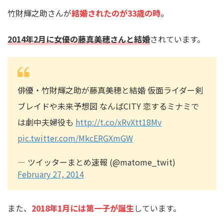
竹財輝之助さんが
結婚されたのが33歳の時
。
2014年2月に女優の藤真美穂さんと結婚
されています。
俳優・竹財輝之助が藤真美穂と結婚 仮面ライダー剣
ブレイドや未来予想図 なんばCITY 恋するミナミで
は劇中夫婦役も
http://t.co/xRvXtt18Mv
pic.twitter.com/MkcERGXmGW
— ツイッターまとめ速報 (@matome_twit)
February 27, 2014
また、
2018年1月には第一子が誕生
しています。