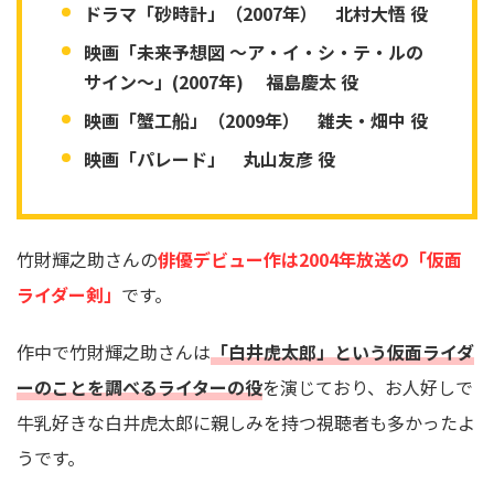
ドラマ「砂時計」（2007年） 北村大悟 役
映画「未来予想図 〜ア・イ・シ・テ・ルの
サイン〜」(2007年) 福島慶太 役
映画「蟹工船」（2009年） 雑夫・畑中 役
映画「パレード」 丸山友彦 役
竹財輝之助さんの
俳優デビュー作は2004年放送の「仮面
ライダー剣」
です。
作中で竹財輝之助さんは
「白井虎太郎」という仮面ライダ
ーのことを調べるライターの役
を演じており、お人好しで
牛乳好きな白井虎太郎に親しみを持つ視聴者も多かったよ
うです。