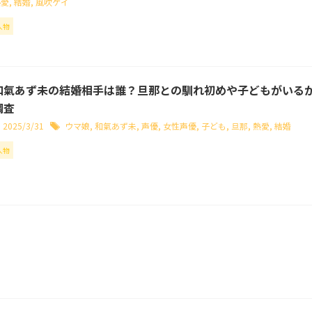
熱愛
,
結婚
,
風吹ケイ
人物
和氣あず未の結婚相手は誰？旦那との馴れ初めや子どもがいる
調査
2025/3/31
ウマ娘
,
和氣あず未
,
声優
,
女性声優
,
子ども
,
旦那
,
熱愛
,
結婚
人物