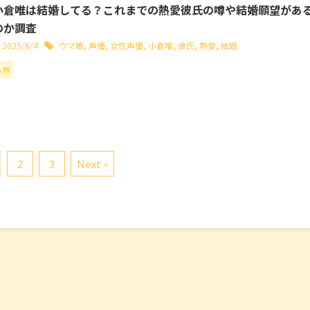
小倉唯は結婚してる？これまでの熱愛彼氏の噂や結婚願望があ
のか調査
2025/6/4
ウマ娘
,
声優
,
女性声優
,
小倉唯
,
彼氏
,
熱愛
,
結婚
人物
2
3
Next »