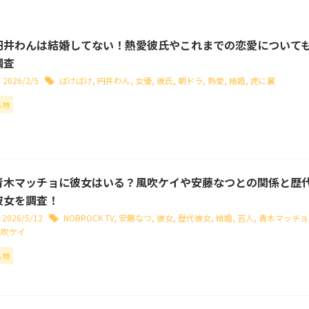
円井わんは結婚してない！熱愛彼氏やこれまでの恋愛について
調査
2026/2/5
ばけばけ
,
円井わん
,
女優
,
彼氏
,
朝ドラ
,
熱愛
,
結婚
,
虎に翼
人物
青木マッチョに彼女はいる？風吹ケイや安藤なつとの関係と歴
彼女を調査！
2026/5/12
NOBROCK TV
,
安藤なつ
,
彼女
,
歴代彼女
,
結婚
,
芸人
,
青木マッチョ
風吹ケイ
人物