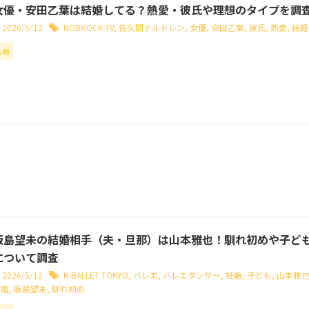
女優・安田乙葉は結婚してる？熱愛・彼氏や理想のタイプを調
2026/5/12
NOBROCK TV
,
佐久間チルドレン
,
女優
,
安田乙葉
,
彼氏
,
熱愛
,
結婚
人物
飯島望未の結婚相手（夫・旦那）は山本雅也！馴れ初めや子ど
について調査
2026/5/12
K-BALLET TOKYO
,
バレエ
,
バレエダンサー
,
妊娠
,
子ども
,
山本雅
結婚
,
飯島望未
,
馴れ初め