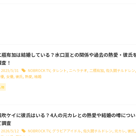
二瓶有加は結婚している？水口亘との関係や過去の熱愛・彼氏
調査！
2025/5/31
NOBROCK TV
,
タレント
,
ニヘラチオ
,
二瓶有加
,
佐久間チルドレン
俳優
,
女優
,
彼氏
,
熱愛
,
結婚
人物
風吹ケイに彼氏はいる？4人の元カレとの熱愛や結婚の噂につい
て調査
2026/5/12
NOBROCK TV
,
グラビアアイドル
,
佐久間チルドレン
,
元カレ
,
彼氏
,