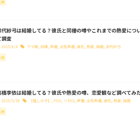
人物
鈴代紗弓は結婚してる？彼氏と同棲の噂やこれまでの熱愛につ
て調査
2025/6/4
ウマ娘
,
同棲
,
声優
,
女性声優
,
彼氏
,
熱愛
,
結婚
,
鈴代紗弓
人物
高橋李依は結婚してる？彼氏や熱愛の噂、恋愛観など調べてみ
2025/5/28
【推しの子】
,
FGO
,
リゼロ
,
声優
,
女性声優
,
彼氏
,
熱愛
,
結婚
人物