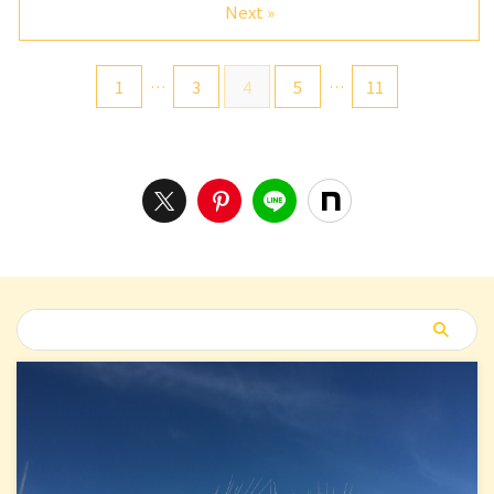
Next »
1
…
3
4
5
…
11