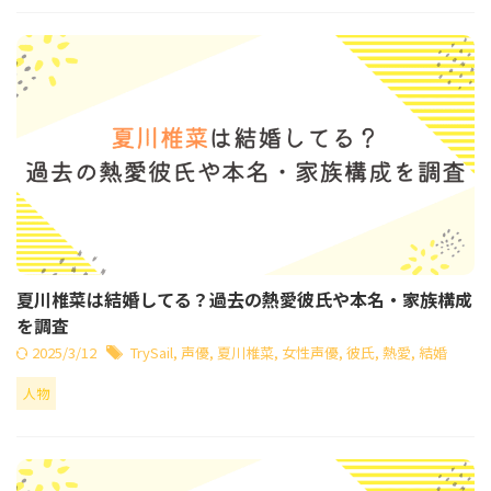
夏川椎菜は結婚してる？過去の熱愛彼氏や本名・家族構成
を調査
2025/3/12
TrySail
,
声優
,
夏川椎菜
,
女性声優
,
彼氏
,
熱愛
,
結婚
人物