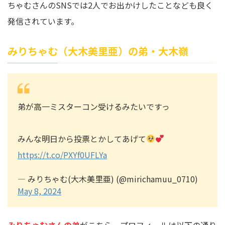
ちゃむさんのSNSでは2人でお出かけしたことなども良く
発信されています。
みりちゃむ（大木美里亜）の弟・大木嶺
弟が高一ミスターコン受けるみたいですっ
みんな明日から投票とかしてあげて
https://t.co/PXYf0UFLYa
— みりちゃむ(大木美里亜) (@mirichamuu_0710)
May 8, 2024
みりちゃむさんの弟
がこちら。プロフィールは以下の通り