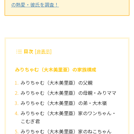
の熱愛・彼氏を調査！
目次
[
非表示
]
みりちゃむ（大木美里亜）の家族構成
みりちゃむ（大木美里亜）の父親
みりちゃむ（大木美里亜）の母親・みりママ
みりちゃむ（大木美里亜）の弟・大木嶺
みりちゃむ（大木美里亜）家のワンちゃん・
こむぎ君
みりちゃむ（大木美里亜）家のねこちゃん