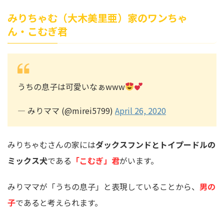
みりちゃむ（大木美里亜）家のワンちゃ
ん・こむぎ君
うちの息子は可愛いなぁwww
— みりママ (@mirei5799)
April 26, 2020
みりちゃむさんの家には
ダックスフンドとトイプードルの
ミックス犬
である
「こむぎ」君
がいます。
みりママが「うちの息子」と表現していることから、
男の
子
であると考えられます。