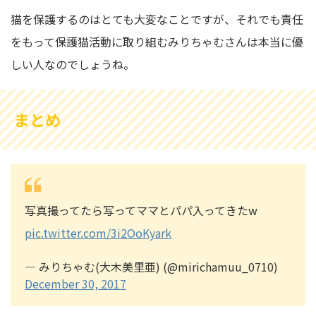
猫を保護するのはとても大変なことですが、それでも責任
をもって保護猫活動に取り組むみりちゃむさんは本当に優
しい人なのでしょうね。
まとめ
写真撮ってたら写ってママとパパ入ってきたw
pic.twitter.com/3i2OoKyark
— みりちゃむ(大木美里亜) (@mirichamuu_0710)
December 30, 2017