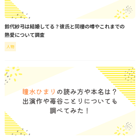
鈴代紗弓は結婚してる？彼氏と同棲の噂やこれまでの
熱愛について調査
人物