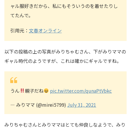
ャル服好きだから、私にもそういうのを着せたりし
てたんで。
引用元：
文春オンライン
以下の投稿の上の写真がみりちゃむさん、下がみりママの
ギャル時代のようですが、これは確かにギャルですね。
うん
親子だね
pic.twitter.com/qunaPtVbkc
— みりママ (@mirei5799)
July 31, 2021
みりちゃむさんとみりママはとても仲良しなようで、みり