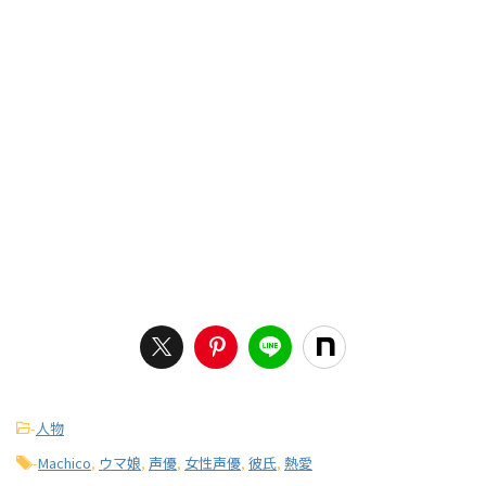
-
人物
-
Machico
,
ウマ娘
,
声優
,
女性声優
,
彼氏
,
熱愛