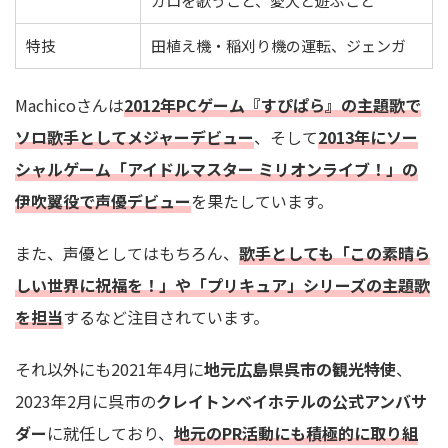
カロを歌うこと、愛犬と遊ぶこと
特技
田植え機・稲刈り機の運転、ジェンガ
Machicoさんは
2012年PCゲーム『すぴぱら』の主題歌で
ソロ歌手としてメジャーデビュー
、そして
2013年にソー
シャルゲーム「アイドルマスター ミリオンライブ！」の
伊吹翼役で声優デビュー
を果たしています。
また、声優としてはもちろん、
歌手としても「この素晴ら
しい世界に祝福を！」や「プリキュア」シリーズの主題歌
を担当
するなど注目されています。
それ以外にも2021年4月に
地元広島県呉市の観光特使
、
2023年2月に呉市の
クレイトンベイホテルの公式アンバサ
ダー
に就任しており、
地元のPR活動にも積極的に取り組