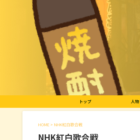
トップ
人物
HOME
>
NHK紅白歌合戦
NHK紅白歌合戦