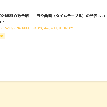
2024年紅白歌合戦 曲目や曲順（タイムテーブル）の発表はい
つ？
2024/12/5
NHK紅白歌合戦
,
年末
,
紅白
,
紅白歌合戦
話題