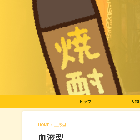
トップ
人物
HOME
>
血液型
血液型