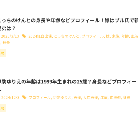
こっちのけんとの身長や年齢などプロフィール！嫁はブル氏で
兄弟は？
2025/3/13
2024紅白出場
,
こっちのけんと
,
プロフィール
,
嫁
,
家族
,
年齢
,
血
型
,
身長
人物
伊駒ゆりえの年齢は1999年生まれの25歳？身長などプロフィー
ル
2024/12/3
プロフィール
,
伊駒ゆりえ
,
声優
,
女性声優
,
年齢
,
血液型
,
身長
人物