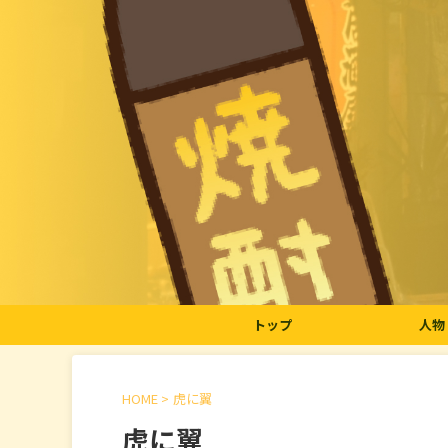
トップ
人物
HOME
>
虎に翼
虎に翼