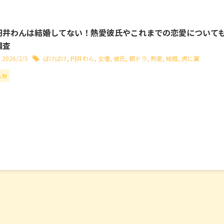
円井わんは結婚してない！熱愛彼氏やこれまでの恋愛について
調査
2026/2/5
ばけばけ
,
円井わん
,
女優
,
彼氏
,
朝ドラ
,
熱愛
,
結婚
,
虎に翼
人物